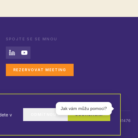
SPOJTE SE SE MNOU
REZERVOVAT MEETING
Jak vám můžu pomoci?
dete v
ODMÍTNOUT
SOUHLASÍM
Ing. Alan Fabik, IČO: 60031476