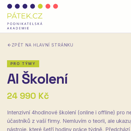
ZPĚT NA HLAVNÍ STRÁNKU
PRO TÝMY
AI Školení
24 990 Kč
Intenzivní 4hodinové školení (online i offline) pro
účastníků z vaší firmy. Nemluvím o teorii, ale ukazu
nástroje, které šetří hodiny práce týdně. Předcház