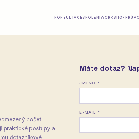
KONZULTACE
ŠKOLENÍ
WORKSHOP
PRŮVO
Máte dotaz? Nap
JMÉNO *
E-MAIL *
 neomezený počet
ji praktické postupy a
í mu dotazníkové