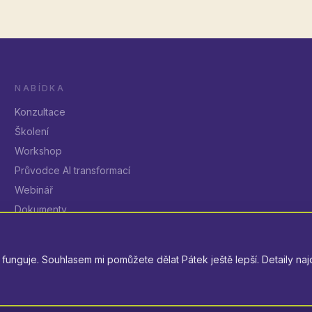
NABÍDKA
Konzultace
Školení
Workshop
Průvodce AI transformací
Webinář
Dokumenty
funguje. Souhlasem mi pomůžete dělat Pátek ještě lepší. Detaily naj